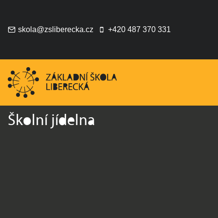
Přeskočit
na
obsah
skola@zsliberecka.cz
+420 487 370 331
Školní jídelna