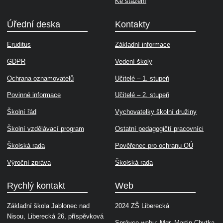
Ke stažení
Úřední deska
Kontakty
Eruditus
Základní informace
GDPR
Vedení školy
Ochrana oznamovatelů
Učitelé – 1. stupeň
Povinné informace
Učitelé – 2. stupeň
Školní řád
Vychovatelky školní družiny
Školní vzdělávací program
Ostatní pedagogičtí pracovníci
Školská rada
Pověřenec pro ochranu OÚ
Výroční zpráva
Školská rada
Rychlý kontakt
Web
Základní škola Jablonec nad
2024 ZŠ Liberecká
Nisou, Liberecká 26, příspěvková
Správce webu: Mgr. Martin Chytka