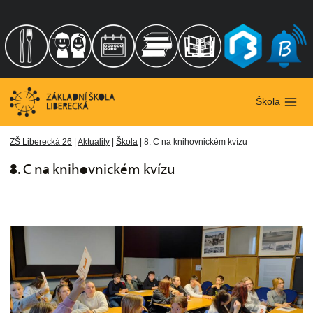
Přeskočit
na
obsah
Škola
ZŠ Liberecká 26
|
Aktuality
|
Škola
|
8. C na knihovnickém kvízu
8. C na knihovnickém kvízu