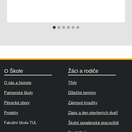
15. 11. 2025
Škola
O Škole
Žáci a rodiče
O nás a historie
Třídy
Partnerské školy
Důležité termíny
Pěvecké sbory
Zájmové kroužky
Projekty
Zápis a den otevřených dveří
Fakultní škola TUL
Školní poradenské pracoviště