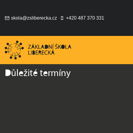
Přeskočit
na
obsah
skola@zsliberecka.cz
+420 487 370 331
Důležité termíny