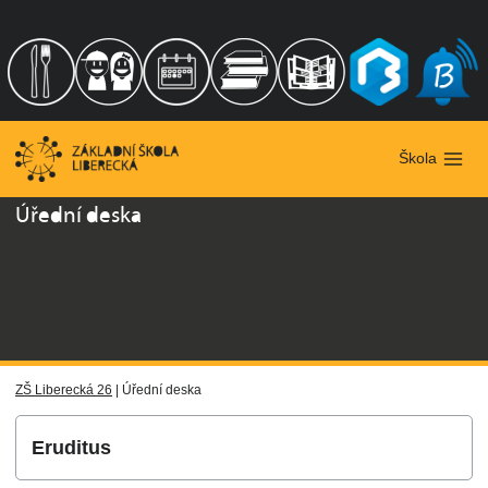
Přeskočit
na
obsah
Škola
Úřední deska
ZŠ Liberecká 26
|
Úřední deska
Eruditus