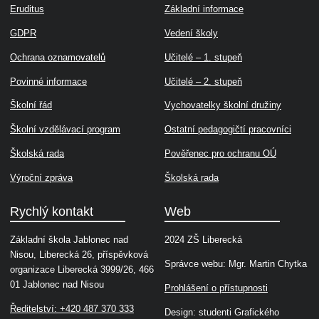
Eruditus
Základní informace
GDPR
Vedení školy
Ochrana oznamovatelů
Učitelé – 1. stupeň
Povinné informace
Učitelé – 2. stupeň
Školní řád
Vychovatelky školní družiny
Školní vzdělávací program
Ostatní pedagogičtí pracovníci
Školská rada
Pověřenec pro ochranu OÚ
Výroční zpráva
Školská rada
Rychlý kontakt
Web
Základní škola Jablonec nad
2024 ZŠ Liberecká
Nisou, Liberecká 26, příspěvková
Správce webu: Mgr. Martin Chytka
organizace Liberecká 3999/26, 466
01 Jablonec nad Nisou
Prohlášení o přístupnosti
Ředitelství: +420 487 370 333
Design: studenti Grafického