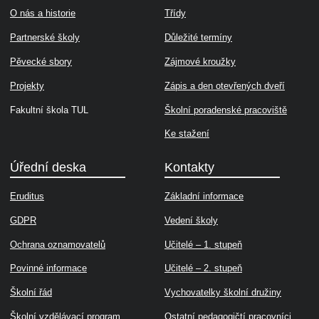
O nás a historie
Třídy
Partnerské školy
Důležité termíny
Pěvecké sbory
Zájmové kroužky
Projekty
Zápis a den otevřených dveří
Fakultní škola TUL
Školní poradenské pracoviště
Ke stažení
Úřední deska
Kontakty
Eruditus
Základní informace
GDPR
Vedení školy
Ochrana oznamovatelů
Učitelé – 1. stupeň
Povinné informace
Učitelé – 2. stupeň
Školní řád
Vychovatelky školní družiny
Školní vzdělávací program
Ostatní pedagogičtí pracovníci