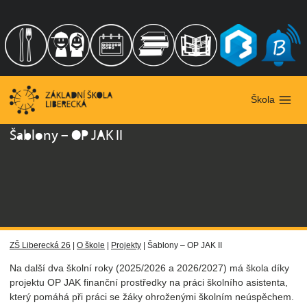
Přeskočit
na
obsah
Škola
Šablony – OP JAK II
ZŠ Liberecká 26
|
O škole
|
Projekty
|
Šablony – OP JAK II
Na další dva školní roky (2025/2026 a 2026/2027) má škola díky
projektu OP JAK finanční prostředky na práci školního asistenta,
který pomáhá při práci se žáky ohroženými školním neúspěchem.