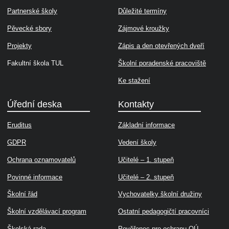
Partnerské školy
Důležité termíny
Pěvecké sbory
Zájmové kroužky
Projekty
Zápis a den otevřených dveří
Fakultní škola TUL
Školní poradenské pracoviště
Ke stažení
Úřední deska
Kontakty
Eruditus
Základní informace
GDPR
Vedení školy
Ochrana oznamovatelů
Učitelé – 1. stupeň
Povinné informace
Učitelé – 2. stupeň
Školní řád
Vychovatelky školní družiny
Školní vzdělávací program
Ostatní pedagogičtí pracovníci
Školská rada
Pověřenec pro ochranu OÚ