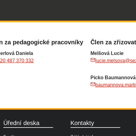
n za pedagogické pracovníky
Člen za zřizova
erlová Daniela
Melšová Lucie
20 487 370 332
lucie.melsova@se
Picko Baumannová 
baumannova.mart
Úřední deska
Kontakty