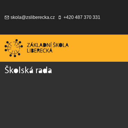
Přeskočit
na
obsah
skola@zsliberecka.cz
+420 487 370 331
Školská rada