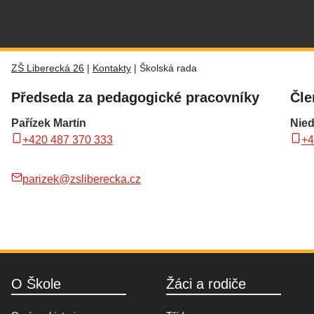
ZŠ Liberecká 26
|
Kontakty
|
Školská rada
Předseda za pedagogické pracovníky
Čle
Pařízek Martin
Nied
+420 487 370 333
+4
parizek@zsliberecka.cz
O Škole
Žáci a rodiče