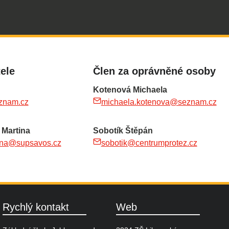
tele
Člen za oprávněné osoby
Kotenová Michaela
znam.cz
michaela.kotenova@seznam.cz
Martina
Sobotík Štěpán
ina@supsavos.cz
sobotik@centrumprotez.cz
Rychlý kontakt
Web