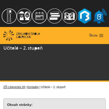
Přeskočit
na
obsah
Škola
Učitelé – 2. stupeň
ZŠ Liberecká 26
|
Kontakty
|
Učitelé – 2. stupeň
Obsah stránky: