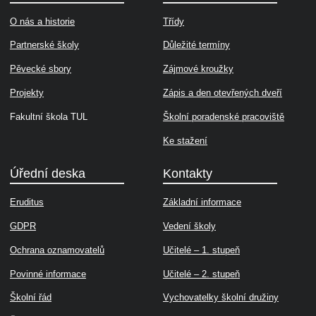
O nás a historie
Třídy
Partnerské školy
Důležité termíny
Pěvecké sbory
Zájmové kroužky
Projekty
Zápis a den otevřených dveří
Fakultní škola TUL
Školní poradenské pracoviště
Ke stažení
Úřední deska
Kontakty
Eruditus
Základní informace
GDPR
Vedení školy
Ochrana oznamovatelů
Učitelé – 1. stupeň
Povinné informace
Učitelé – 2. stupeň
Školní řád
Vychovatelky školní družiny