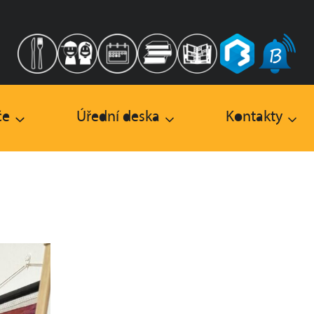
če
Úřední deska
Kontakty