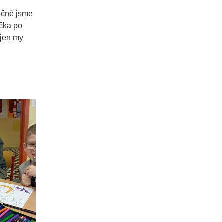
lečně jsme
ička po
ejen my