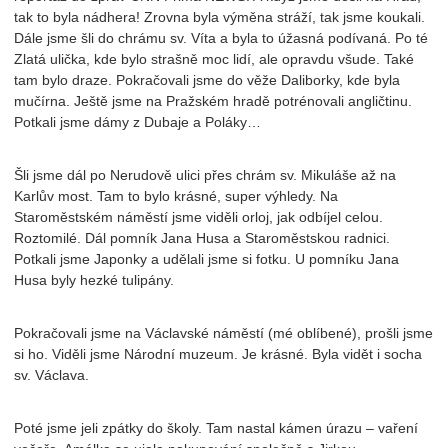
tak to byla nádhera! Zrovna byla výměna stráží, tak jsme koukali.
Dále jsme šli do chrámu sv. Víta a byla to úžasná podívaná. Po té
Zlatá ulička, kde bylo strašně moc lidí, ale opravdu všude. Také
tam bylo draze. Pokračovali jsme do věže Daliborky, kde byla
mučírna. Ještě jsme na Pražském hradě potrénovali angličtinu.
Potkali jsme dámy z Dubaje a Poláky…
Šli jsme dál po Nerudově ulici přes chrám sv. Mikuláše až na
Karlův most. Tam to bylo krásné, super výhledy. Na
Staroměstském náměstí jsme viděli orloj, jak odbíjel celou.
Roztomilé. Dál pomník Jana Husa a Staroměstskou radnici.
Potkali jsme Japonky a udělali jsme si fotku. U pomníku Jana
Husa byly hezké tulipány.
Pokračovali jsme na Václavské náměstí (mé oblíbené), prošli jsme
si ho. Viděli jsme Národní muzeum. Je krásné. Byla vidět i socha
sv. Václava.
Poté jsme jeli zpátky do školy. Tam nastal kámen úrazu – vaření