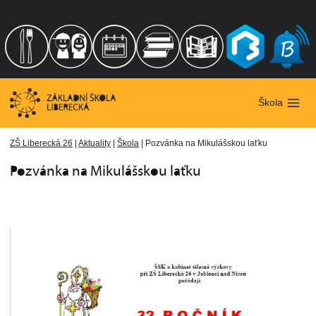
Přeskočit
na
obsah
Škola
ZŠ Liberecká 26
|
Aktuality
|
Škola
|
Pozvánka na Mikulášskou laťku
Pozvánka na Mikulášskou laťku