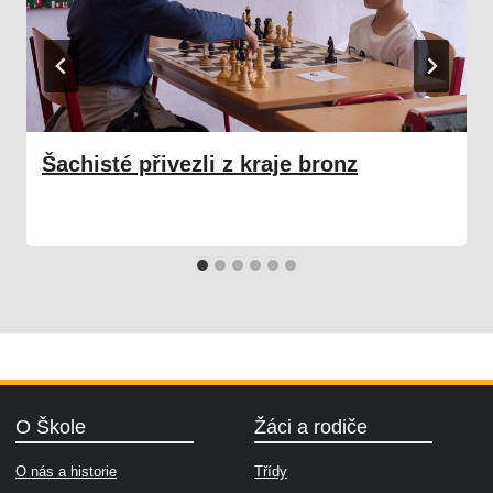
Šachisté přivezli z kraje bronz
14. 05. 2026
Škola
O Škole
Žáci a rodiče
O nás a historie
Třídy