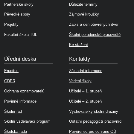
Partnerské školy
Důležité termíny
Pěvecké sbory
Zájmové kroužky
Projekty
Zápis a den otevřených dveří
Fakultní škola TUL
Školní poradenské pracoviště
Ke stažení
Úřední deska
Kontakty
Eruditus
Základní informace
GDPR
Vedení školy
Ochrana oznamovatelů
Učitelé – 1. stupeň
Povinné informace
Učitelé – 2. stupeň
Školní řád
Vychovatelky školní družiny
Školní vzdělávací program
Ostatní pedagogičtí pracovníci
Školská rada
Pověřenec pro ochranu OÚ