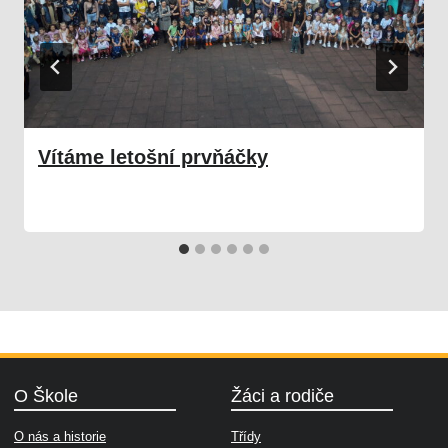
Vítáme letošní prvňáčky
02. 09. 2024
Škola
O Škole
Žáci a rodiče
O nás a historie
Třídy