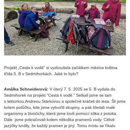
Projekt „Cesta k vodě“ si vyzkoušela začátkem měsíce května
třída 5. B v Sedmihorkách. Jaké to bylo?
Amálka Schneiderová:
V úterý 7. 5. 2025 se 5. B vydala do
Sedmihorek na projekt “Cesta k vodě.” Setkali jsme se tam
s lektorkou Andreou Stárkovou a společně kráčeli do lesa. Šli jsme
kolem potůčku, kde jsme vytvořili skupiny, a pak hledali malé
organismy a živočichy, které jsme lovili pomocí sítka z potoka.
Dále jsme pokračovali kolem několika pramenů vody. Citlivé
jazýčky tvrdily, že každý pramen je jiný. Tomu místu se říkalo