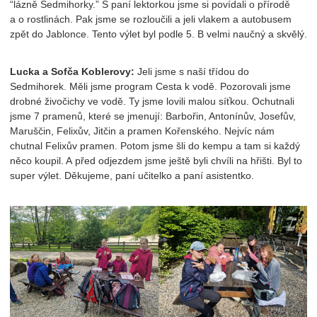
“lázně Sedmihorky.” S paní lektorkou jsme si povídali o přírodě
a o rostlinách. Pak jsme se rozloučili a jeli vlakem a autobusem
zpět do Jablonce. Tento výlet byl podle 5. B velmi naučný a skvělý.
Lucka a Sofča Koblerovy:
Jeli jsme s naší třídou do
Sedmihorek. Měli jsme program Cesta k vodě. Pozorovali jsme
drobné živočichy ve vodě. Ty jsme lovili malou síťkou. Ochutnali
jsme 7 pramenů, které se jmenují: Barbořin, Antonínův, Josefův,
Maruščin, Felixův, Jitčin a pramen Kořenského. Nejvíc nám
chutnal Felixův pramen. Potom jsme šli do kempu a tam si každý
něco koupil. A před odjezdem jsme ještě byli chvíli na hřišti. Byl to
super výlet. Děkujeme, paní učitelko a paní asistentko.