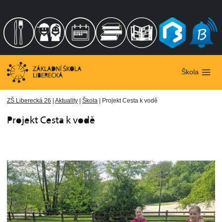
Přeskočit
na
obsah
Škola
ZŠ Liberecká 26
|
Aktuality
|
Škola
|
Projekt Cesta k vodě
Projekt Cesta k vodě