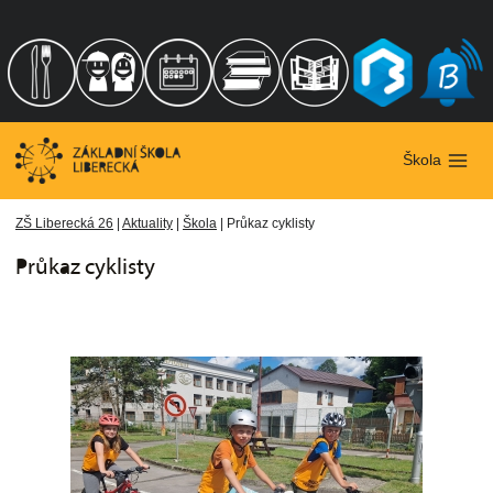
Přeskočit
na
obsah
Škola
ZŠ Liberecká 26
|
Aktuality
|
Škola
|
Průkaz cyklisty
Průkaz cyklisty