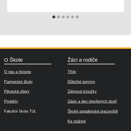
03. 09. 2025
Škola
O Škole
Žáci a rodiče
O nás a historie
Třídy
Partnerské školy
Důležité termíny
Pěvecké sbory
Zájmové kroužky
Projekty
Zápis a den otevřených dveří
Fakultní škola TUL
Školní poradenské pracoviště
Ke stažení