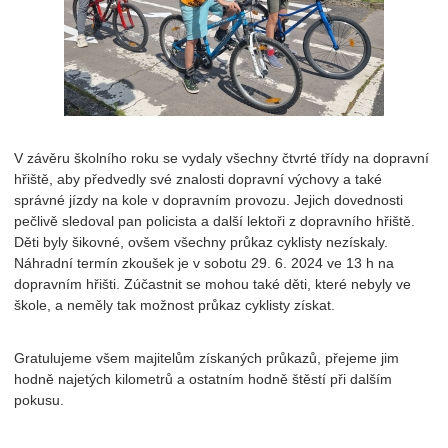
V závěru školního roku se vydaly všechny čtvrté třídy na dopravní
hřiště, aby předvedly své znalosti dopravní výchovy a také
správné jízdy na kole v dopravním provozu. Jejich dovednosti
pečlivě sledoval pan policista a další lektoři z dopravního hřiště.
Děti byly šikovné, ovšem všechny průkaz cyklisty nezískaly.
Náhradní termín zkoušek je v sobotu 29. 6. 2024 ve 13 h na
dopravním hřišti. Zúčastnit se mohou také děti, které nebyly ve
škole, a neměly tak možnost průkaz cyklisty získat.
Gratulujeme všem majitelům získaných průkazů, přejeme jim
hodně najetých kilometrů a ostatním hodně štěstí při dalším
pokusu.