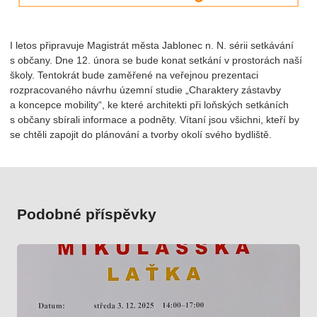
I letos připravuje Magistrát města Jablonec n. N. sérii setkávání
s občany. Dne 12. února se bude konat setkání v prostorách naší
školy. Tentokrát bude zaměřené na veřejnou prezentaci
rozpracovaného návrhu územní studie „Charaktery zástavby
a koncepce mobility“, ke které architekti při loňských setkáních
s občany sbírali informace a podněty. Vítaní jsou všichni, kteří by
se chtěli zapojit do plánování a tvorby okolí svého bydliště.
Podobné příspěvky