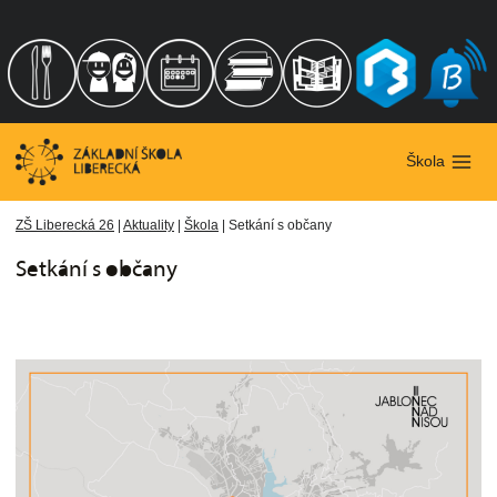
Přeskočit
na
obsah
Škola
ZŠ Liberecká 26
|
Aktuality
|
Škola
|
Setkání s občany
Setkání s občany