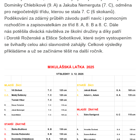
Dominiky Chlebíkové (9. A) a Jakuba Nemerguta (7. C), odměna
pro nejpočetnější třídu, kterou se stala 7. C (6 skokanů).
Poděkování za zdárný průběh závodu patří navíc i pomocným
rozhodčím a zapisovatelkám ze tříd 8. A, 8. B a 8. C. Dále
nás potěšila divácká návštěva ze školní družiny a díky patří
i Dorotě Roženské a Elišce Sobotíkové, které svým vystoupením
se švihadly celou akci slavnostně zahájily. Celkové výsledky
přikládáme a už se začínáme těšit na další ročník.