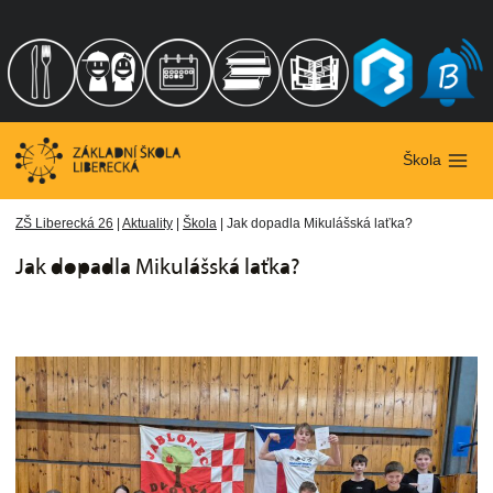
Přeskočit
na
obsah
Škola
ZŠ Liberecká 26
|
Aktuality
|
Škola
|
Jak dopadla Mikulášská laťka?
Jak dopadla Mikulášská laťka?