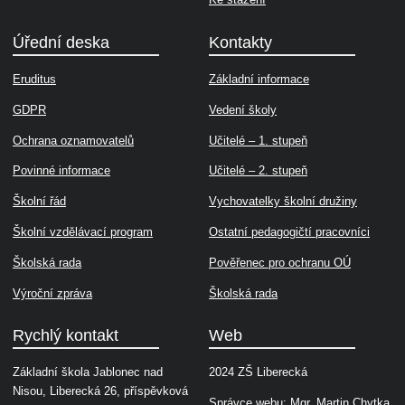
Úřední deska
Kontakty
Eruditus
Základní informace
GDPR
Vedení školy
Ochrana oznamovatelů
Učitelé – 1. stupeň
Povinné informace
Učitelé – 2. stupeň
Školní řád
Vychovatelky školní družiny
Školní vzdělávací program
Ostatní pedagogičtí pracovníci
Školská rada
Pověřenec pro ochranu OÚ
Výroční zpráva
Školská rada
Rychlý kontakt
Web
Základní škola Jablonec nad
2024 ZŠ Liberecká
Nisou, Liberecká 26, příspěvková
Správce webu: Mgr. Martin Chytka