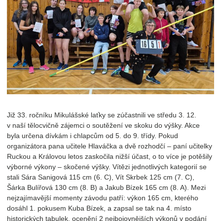
Již 33. ročníku Mikulášské laťky se zúčastnili ve středu 3. 12.
v naší tělocvičně zájemci o soutěžení ve skoku do výšky. Akce
byla určena dívkám i chlapcům od 5. do 9. třídy. Pokud
organizátora pana učitele Hlaváčka a dvě rozhodčí – paní učitelky
Ruckou a Královou letos zaskočila nižší účast, o to více je potěšily
výborné výkony – skočené výšky. Vítězi jednotlivých kategorií se
stali Sára Sanigová 115 cm (6. C), Vít Skrbek 125 cm (7. C),
Šárka Bulířová 130 cm (8. B) a Jakub Bízek 165 cm (8. A). Mezi
nejzajímavější momenty závodu patří: výkon 165 cm, kterého
dosáhl 1. pokusem Kuba Bízek, a zapsal se tak na 4. místo
historických tabulek, ocenění 2 nejbojovnějších výkonů v podání