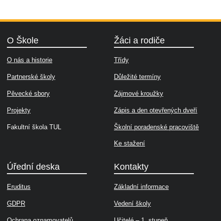
O Škole
Žáci a rodiče
O nás a historie
Třídy
Partnerské školy
Důležité termíny
Pěvecké sbory
Zájmové kroužky
Projekty
Zápis a den otevřených dveří
Fakultní škola TUL
Školní poradenské pracoviště
Ke stažení
Úřední deska
Kontakty
Eruditus
Základní informace
GDPR
Vedení školy
Ochrana oznamovatelů
Učitelé – 1. stupeň