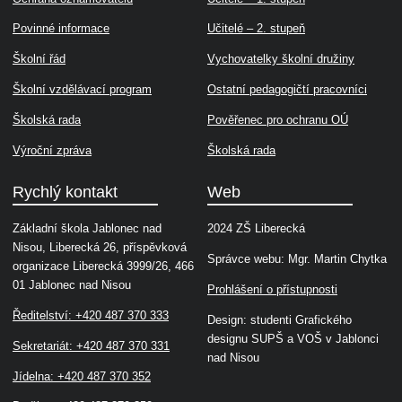
Povinné informace
Učitelé – 2. stupeň
Školní řád
Vychovatelky školní družiny
Školní vzdělávací program
Ostatní pedagogičtí pracovníci
Školská rada
Pověřenec pro ochranu OÚ
Výroční zpráva
Školská rada
Rychlý kontakt
Web
Základní škola Jablonec nad
2024 ZŠ Liberecká
Nisou, Liberecká 26, příspěvková
Správce webu: Mgr. Martin Chytka
organizace Liberecká 3999/26, 466
01 Jablonec nad Nisou
Prohlášení o přístupnosti
Ředitelství: +420 487 370 333
Design: studenti Grafického
designu SUPŠ a VOŠ v Jablonci
Sekretariát: +420 487 370 331
nad Nisou
Jídelna: +420 487 370 352