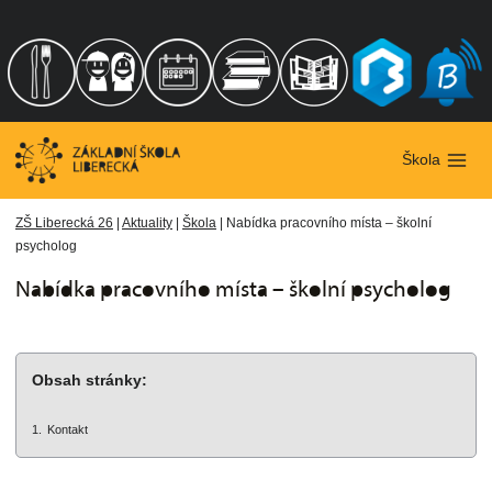
Přeskočit
na
obsah
Škola
ZŠ Liberecká 26
|
Aktuality
|
Škola
|
Nabídka pracovního místa – školní
psycholog
Nabídka pracovního místa – školní psycholog
Obsah stránky:
Kontakt