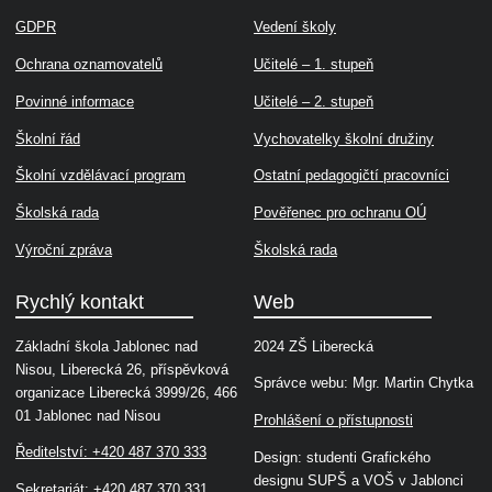
GDPR
Vedení školy
Ochrana oznamovatelů
Učitelé – 1. stupeň
Povinné informace
Učitelé – 2. stupeň
Školní řád
Vychovatelky školní družiny
Školní vzdělávací program
Ostatní pedagogičtí pracovníci
Školská rada
Pověřenec pro ochranu OÚ
Výroční zpráva
Školská rada
Rychlý kontakt
Web
Základní škola Jablonec nad
2024 ZŠ Liberecká
Nisou, Liberecká 26, příspěvková
Správce webu: Mgr. Martin Chytka
organizace Liberecká 3999/26, 466
01 Jablonec nad Nisou
Prohlášení o přístupnosti
Ředitelství: +420 487 370 333
Design: studenti Grafického
designu SUPŠ a VOŠ v Jablonci
Sekretariát: +420 487 370 331