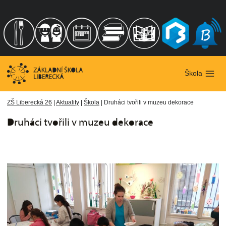
Přeskočit
na
obsah
Škola
ZŠ Liberecká 26
|
Aktuality
|
Škola
|
Druháci tvořili v muzeu dekorace
Druháci tvořili v muzeu dekorace