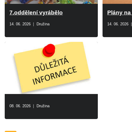
7.oddělení vyrábělo
Plány na
14. 06. 2026
Družina
14. 06. 2026
08. 06. 2026
Družina