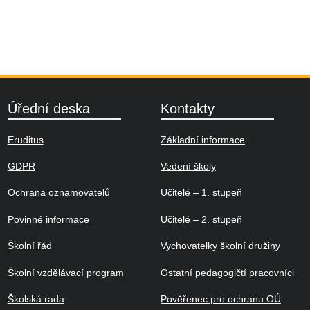
Úřední deska
Kontakty
Eruditus
Základní informace
GDPR
Vedení školy
Ochrana oznamovatelů
Učitelé – 1. stupeň
Povinné informace
Učitelé – 2. stupeň
Školní řád
Vychovatelky školní družiny
Školní vzdělávací program
Ostatní pedagogičtí pracovníci
Školská rada
Pověřenec pro ochranu OÚ