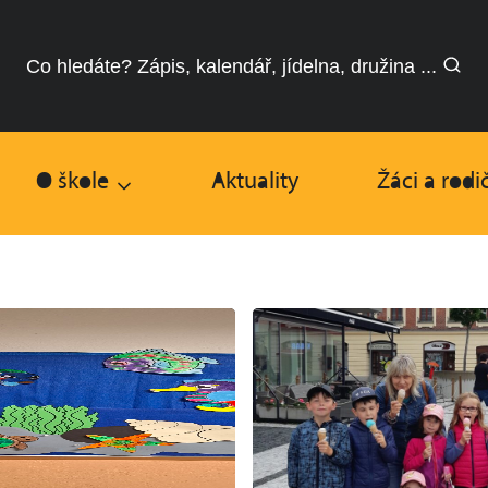
Co hledáte? Zápis, kalendář, jídelna, družina ...
O škole
Aktuality
Žáci a rodi