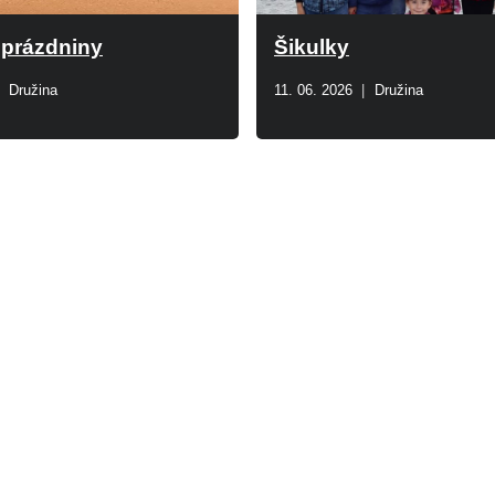
 prázdniny
Šikulky
Družina
11. 06. 2026
Družina