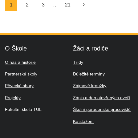
Navigace
Další
1
2
3
…
21
na
strana
stránce
O Škole
Žáci a rodiče
O nás a historie
Třídy
Partnerské školy
Důležité termíny
Pěvecké sbory
Zájmové kroužky
Projekty
Zápis a den otevřených dveří
Fakultní škola TUL
Školní poradenské pracoviště
Ke stažení