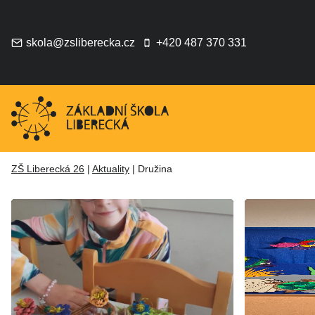
Přeskočit
na
obsah
skola@zsliberecka.cz
+420 487 370 331
ZŠ Liberecká 26
|
Aktuality
|
Družina