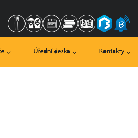
če
Úřední deska
Kontakty