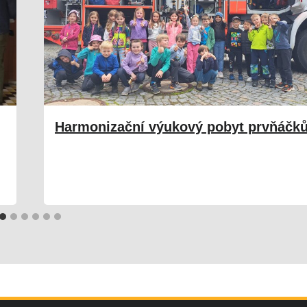
Harmonizační výukový pobyt prvňáčk
04. 06. 2025
Škola