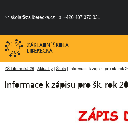
Přeskočit
na
obsah
skola@zsliberecka.cz
+420 487 370 331
ZŠ Liberecká 26
|
Aktuality
|
Škola
|
Informace k zápisu pro šk. rok 
Informace k zápisu pro šk. rok 2