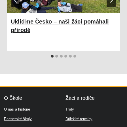
Ukliďme Česko – naši žáci pomáhali
přírodě
26. 05. 2025
Škola
O Škole
Žáci a rodiče
O nás a historie
Třídy
Partnerské školy
Důležité termíny