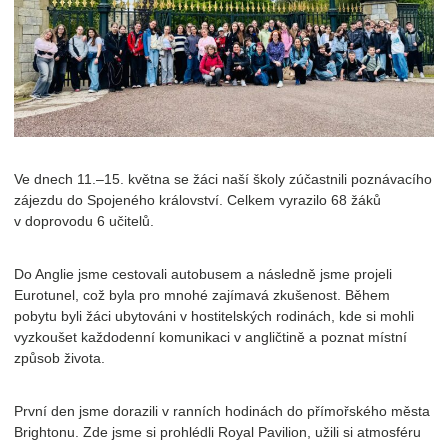
Ve dnech 11.–15. května se žáci naší školy zúčastnili poznávacího
zájezdu do Spojeného království. Celkem vyrazilo 68 žáků
v doprovodu 6 učitelů.
Do Anglie jsme cestovali autobusem a následně jsme projeli
Eurotunel, což byla pro mnohé zajímavá zkušenost. Během
pobytu byli žáci ubytováni v hostitelských rodinách, kde si mohli
vyzkoušet každodenní komunikaci v angličtině a poznat místní
způsob života.
První den jsme dorazili v ranních hodinách do přímořského města
Brightonu. Zde jsme si prohlédli Royal Pavilion, užili si atmosféru