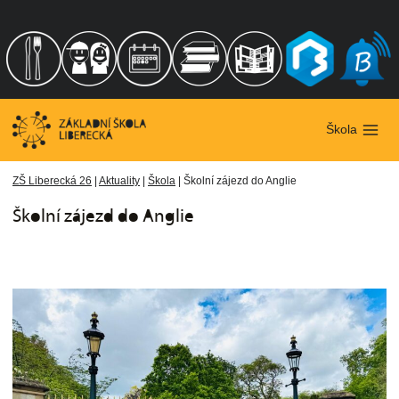
Přeskočit
na
obsah
Škola
ZŠ Liberecká 26
|
Aktuality
|
Škola
|
Školní zájezd do Anglie
Školní zájezd do Anglie