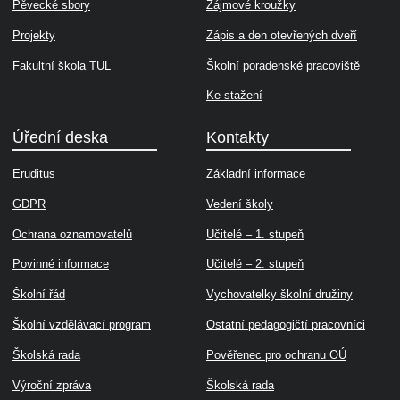
Pěvecké sbory
Zájmové kroužky
Projekty
Zápis a den otevřených dveří
Fakultní škola TUL
Školní poradenské pracoviště
Ke stažení
Úřední deska
Kontakty
Eruditus
Základní informace
GDPR
Vedení školy
Ochrana oznamovatelů
Učitelé – 1. stupeň
Povinné informace
Učitelé – 2. stupeň
Školní řád
Vychovatelky školní družiny
Školní vzdělávací program
Ostatní pedagogičtí pracovníci
Školská rada
Pověřenec pro ochranu OÚ
Výroční zpráva
Školská rada