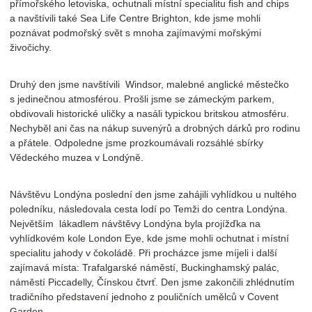
přímořského letoviska, ochutnali místní specialitu fish and chips
a navštívili také Sea Life Centre Brighton, kde jsme mohli
poznávat podmořský svět s mnoha zajímavými mořskými
živočichy.
Druhý den jsme navštívili Windsor, malebné anglické městečko
s jedinečnou atmosférou. Prošli jsme se zámeckým parkem,
obdivovali historické uličky a nasáli typickou britskou atmosféru.
Nechyběl ani čas na nákup suvenýrů a drobných dárků pro rodinu
a přátele. Odpoledne jsme prozkoumávali rozsáhlé sbírky
Vědeckého muzea v Londýně.
Návštěvu Londýna poslední den jsme zahájili vyhlídkou u nultého
poledníku, následovala cesta lodí po Temži do centra Londýna.
Největším lákadlem návštěvy Londýna byla projížďka na
vyhlídkovém kole London Eye, kde jsme mohli ochutnat i místní
specialitu jahody v čokoládě. Při procházce jsme míjeli i další
zajímavá místa: Trafalgarské náměstí, Buckinghamský palác,
náměstí Piccadelly, Čínskou čtvrť. Den jsme zakončili zhlédnutím
tradičního představení jednoho z pouličních umělců v Covent
Garden.