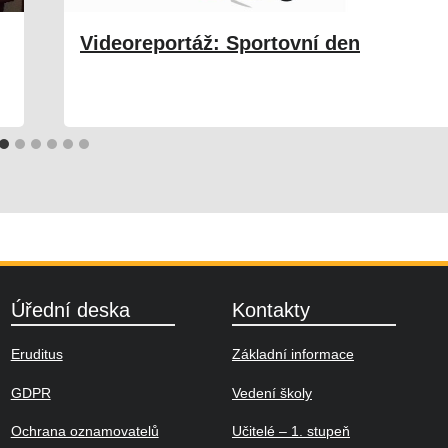
Videoreportáž: Sportovní den
11. 06. 2025
Škola
Úřední deska
Kontakty
Eruditus
Základní informace
GDPR
Vedení školy
Ochrana oznamovatelů
Učitelé – 1. stupeň