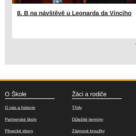
8. B na návštěvě u Leonarda da Vinciho
24. 02. 2025
Škola
O Škole
Žáci a rodiče
O nás a historie
Třídy
Partnerské školy
Důležité termíny
Pěvecké sbory
Zájmové kroužky