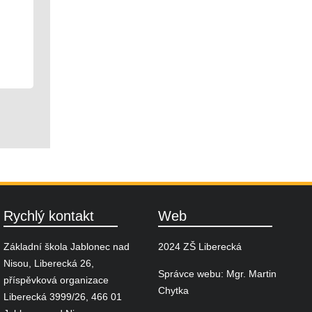
Mikulášská laťka
03. 12. 2025
Škola
Rychlý kontakt
Web
Základní škola Jablonec nad
2024 ZŠ Liberecká
Nisou, Liberecká 26,
Správce webu: Mgr. Martin
příspěvková organizace
Chytka
Liberecká 3999/26, 466 01