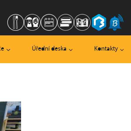
če
Úřední deska
Kontakty