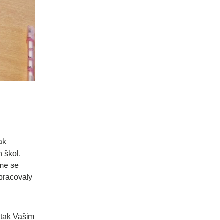
ak
h škol.
áme se
 pracovaly
 tak Vašim