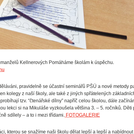
ace manželů Kellnerových Pomáháme školám k úspěchu.
hu
děláváni, pravidelně se účastní seminářů PŠÚ a nové metody p
en kolegy z naší školy, ale také z jiných spřátelených základníc
robíhají tzv. “čtenářské dílny” napříč celou školou, dále začín
ou lekci si na Mikuláše vyzkoušela většina 3. – 5. ročníků. Děti
ě sdílely – a to i mezi třídami.
FOTOGALERIE
, kterou se snažíme naši školu dělat lepší a lepší a nabídnout