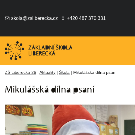
Přeskočit
na
obsah
skola@zsliberecka.cz
+420 487 370 331
ZŠ Liberecká 26
|
Aktuality
|
Škola
|
Mikulášská dílna psaní
Mikulášská dílna psaní