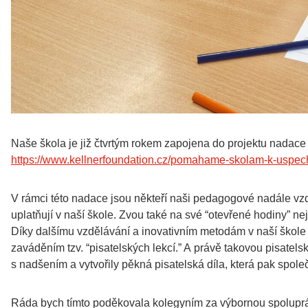
Naše škola je již čtvrtým rokem zapojena do projektu nad
https://www.kellnerfoundation.cz/pomahame-skolam-k-uspec
V rámci této nadace jsou někteří naši pedagogové nadále vz
uplatňují v naší škole. Zvou také na své “otevřené hodiny” nej
Díky dalšímu vzdělávání a inovativním metodám v naší škole p
zaváděním tzv. “pisatelských lekcí.” A právě takovou pisatelsk
s nadšením a vytvořily pěkná pisatelská díla, která pak společn
Ráda bych tímto poděkovala kolegyním za výbornou spolupráci