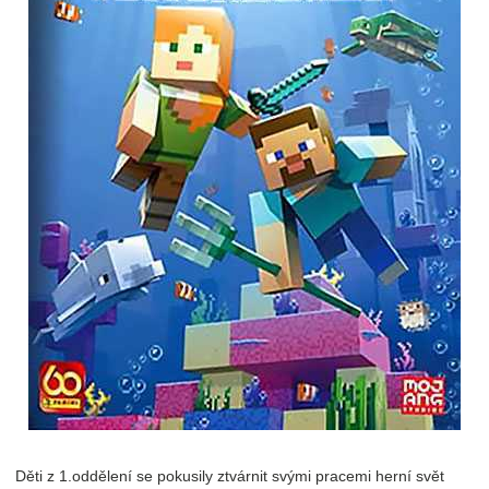
Děti z 1.oddělení se pokusily ztvárnit svými pracemi herní svět