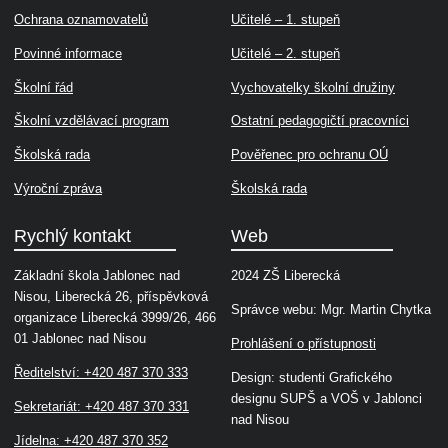
Ochrana oznamovatelů
Učitelé – 1. stupeň
Povinné informace
Učitelé – 2. stupeň
Školní řád
Vychovatelky školní družiny
Školní vzdělávací program
Ostatní pedagogičtí pracovníci
Školská rada
Pověřenec pro ochranu OÚ
Výroční zpráva
Školská rada
Rychlý kontakt
Web
Základní škola Jablonec nad
2024 ZŠ Liberecká
Nisou, Liberecká 26, příspěvková
Správce webu: Mgr. Martin Chytka
organizace Liberecká 3999/26, 466
01 Jablonec nad Nisou
Prohlášení o přístupnosti
Ředitelství: +420 487 370 333
Design: studenti Grafického
designu SUPŠ a VOŠ v Jablonci
Sekretariát: +420 487 370 331
nad Nisou
Jídelna: +420 487 370 352