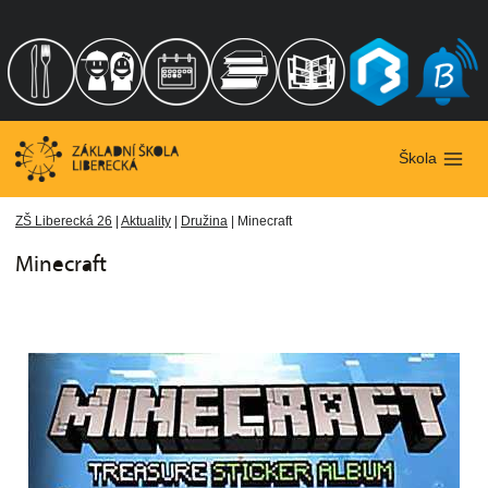
Přeskočit
na
obsah
Škola
ZŠ Liberecká 26
|
Aktuality
|
Družina
|
Minecraft
Minecraft