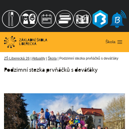
Přeskočit
na
obsah
Škola
ZŠ Liberecká 26
|
Aktuality
|
Škola
|
Podzimní stezka prvňáčků s deváťáky
Podzimní stezka prvňáčků s deváťáky