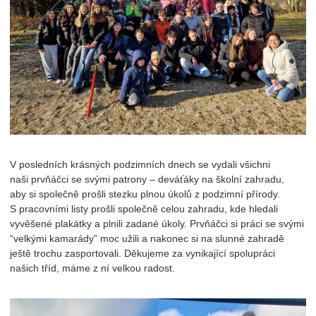
V posledních krásných podzimních dnech se vydali všichni
naši prvňáčci se svými patrony – deváťáky na školní zahradu,
aby si společně prošli stezku plnou úkolů z podzimní přírody.
S pracovními listy prošli společně celou zahradu, kde hledali
vyvěšené plakátky a plnili zadané úkoly. Prvňáčci si práci se svými
“velkými kamarády” moc užili a nakonec si na slunné zahradě
ještě trochu zasportovali. Děkujeme za vynikající spolupráci
našich tříd, máme z ní velkou radost.