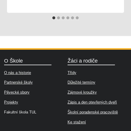
25. 09. 2024
Škola
O Škole
Žáci a rodiče
O nás a historie
Třídy
Partnerské školy
Důležité termíny
Pěvecké sbory
Zájmové kroužky
Projekty
Zápis a den otevřených dveří
Fakultní škola TUL
Školní poradenské pracoviště
Ke stažení