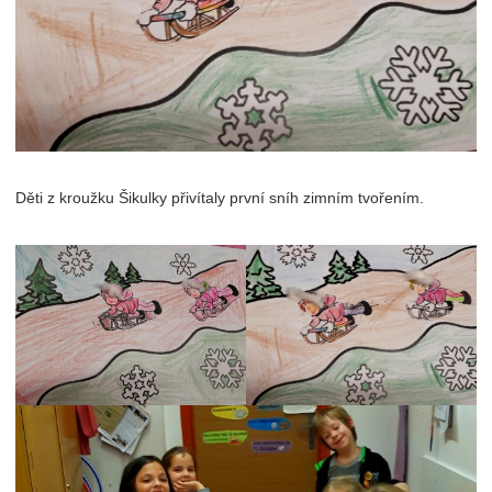
Děti z kroužku Šikulky přivítaly první sníh zimním tvořením.