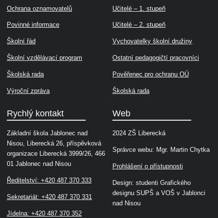
Ochrana oznamovatelů
Učitelé – 1. stupeň
Povinné informace
Učitelé – 2. stupeň
Školní řád
Vychovatelky školní družiny
Školní vzdělávací program
Ostatní pedagogičtí pracovníci
Školská rada
Pověřenec pro ochranu OÚ
Výroční zpráva
Školská rada
Rychlý kontakt
Web
Základní škola Jablonec nad
2024 ZŠ Liberecká
Nisou, Liberecká 26, příspěvková
Správce webu: Mgr. Martin Chytka
organizace Liberecká 3999/26, 466
01 Jablonec nad Nisou
Prohlášení o přístupnosti
Ředitelství: +420 487 370 333
Design: studenti Grafického
designu SUPŠ a VOŠ v Jablonci
Sekretariát: +420 487 370 331
nad Nisou
Jídelna: +420 487 370 352