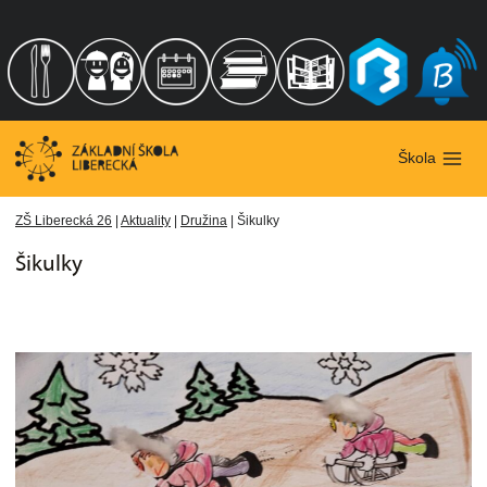
Přeskočit
na
obsah
Škola
ZŠ Liberecká 26
|
Aktuality
|
Družina
|
Šikulky
Šikulky