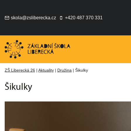
Přeskočit
na
obsah
skola@zsliberecka.cz
+420 487 370 331
ZŠ Liberecká 26
|
Aktuality
|
Družina
|
Šikulky
Šikulky