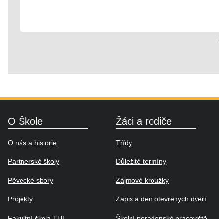
08. 11. 2024
Družina
O Škole
Žáci a rodiče
O nás a historie
Třídy
Partnerské školy
Důležité termíny
Pěvecké sbory
Zájmové kroužky
Projekty
Zápis a den otevřených dveří
Fakultní škola TUL
Školní poradenské pracoviště