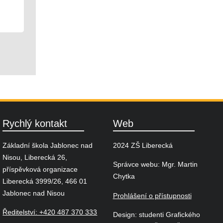
08. 10. 2025
Družina
Rychlý kontakt
Web
Základní škola Jablonec nad
2024 ZŠ Liberecká
Nisou, Liberecká 26,
Správce webu: Mgr. Martin
příspěvková organizace
Chytka
Liberecká 3999/26, 466 01
Jablonec nad Nisou
Prohlášení o přístupnosti
Ředitelství: +420 487 370 333
Design: studenti Grafického