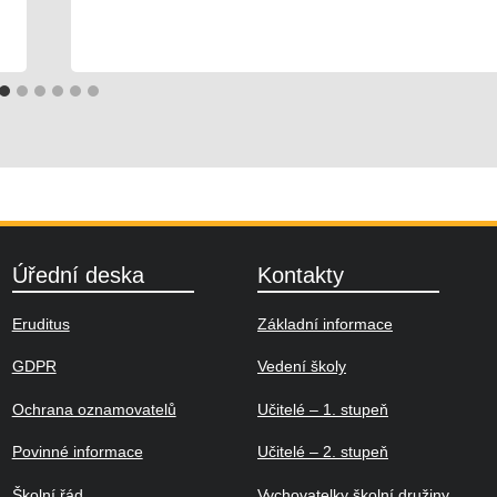
02. 05. 2026
Družina
Úřední deska
Kontakty
Eruditus
Základní informace
GDPR
Vedení školy
Ochrana oznamovatelů
Učitelé – 1. stupeň
Povinné informace
Učitelé – 2. stupeň
Školní řád
Vychovatelky školní družiny