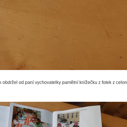
k obdržel od paní vychovatelky pamětní knížečku z fotek z celor