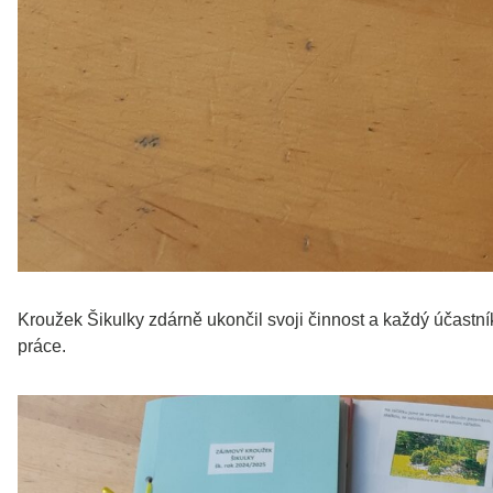
Kroužek Šikulky zdárně ukončil svoji činnost a každý účastní
práce.