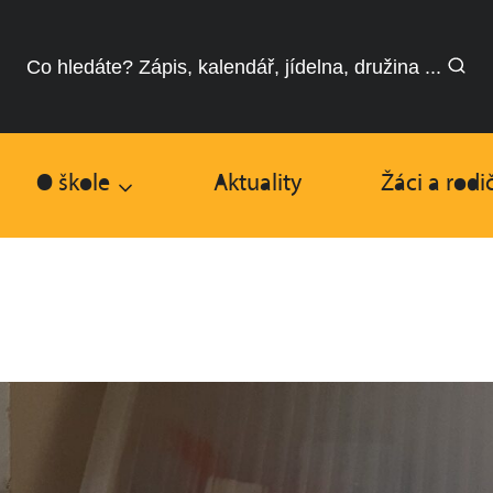
Co hledáte? Zápis, kalendář, jídelna, družina ...
O škole
Aktuality
Žáci a rodi