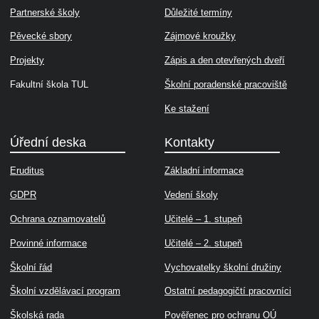
Partnerské školy
Důležité termíny
Pěvecké sbory
Zájmové kroužky
Projekty
Zápis a den otevřených dveří
Fakultní škola TUL
Školní poradenské pracoviště
Ke stažení
Úřední deska
Kontakty
Eruditus
Základní informace
GDPR
Vedení školy
Ochrana oznamovatelů
Učitelé – 1. stupeň
Povinné informace
Učitelé – 2. stupeň
Školní řád
Vychovatelky školní družiny
Školní vzdělávací program
Ostatní pedagogičtí pracovníci
Školská rada
Pověřenec pro ochranu OÚ