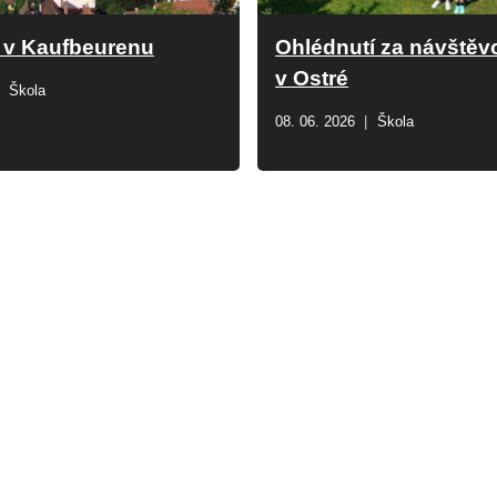
 v Kaufbeurenu
Ohlédnutí za návštěvo
v Ostré
Škola
08. 06. 2026
Škola