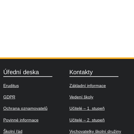
ší
ana
Úřední deska
Kontakty
Eruditus
Základní informace
GDPR
Vedení školy
Ochrana oznamovatelů
Učitelé – 1. stupeň
Povinné informace
Učitelé – 2. stupeň
Školní řád
Vychovatelky školní družiny