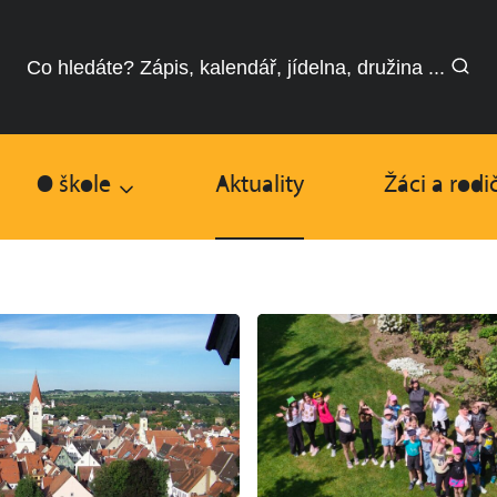
Co hledáte? Zápis, kalendář, jídelna, družina ...
O škole
Aktuality
Žáci a rodi