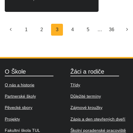
Navigace
Předchozí
Dal
1
2
3
4
5
…
36
na
stránka
str
stránce
O Škole
Žáci a rodiče
O nás a historie
Třídy
Partnerské školy
Důležité termíny
Pěvecké sbory
Zájmové kroužky
Projekty
Zápis a den otevřených dveří
Fakultní škola TUL
Školní poradenské pracoviště