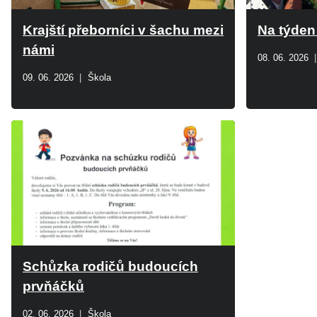
Krajští přeborníci v šachu mezi
Na týden
námi
08. 06. 2026
09. 06. 2026
Škola
Schůzka rodičů budoucích
prvňáčků
02. 06. 2026
Škola