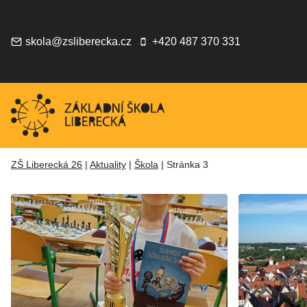
Přeskočit
na
obsah
skola@zsliberecka.cz
+420 487 370 331
ZŠ Liberecká 26
|
Aktuality
|
Škola
|
Stránka 3