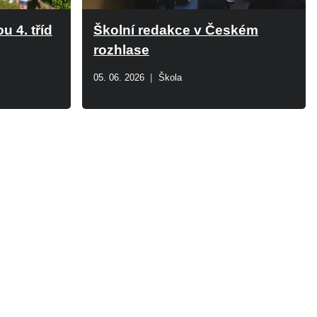
u 4. tříd
Školní redakce v Českém
rozhlase
05. 06. 2026
Škola