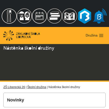
Přeskočit
na
obsah
Družina
Nástěnka školní družiny
ZŠ Liberecká 26
|
Školní družina
|
Nástěnka školní družiny
Novinky