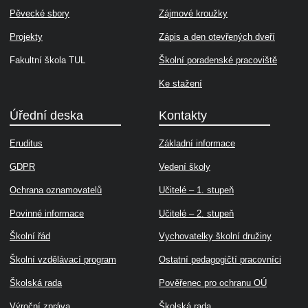
Pěvecké sbory
Zájmové kroužky
Projekty
Zápis a den otevřených dveří
Fakultní škola TUL
Školní poradenské pracoviště
Ke stažení
Úřední deska
Kontakty
Eruditus
Základní informace
GDPR
Vedení školy
Ochrana oznamovatelů
Učitelé – 1. stupeň
Povinné informace
Učitelé – 2. stupeň
Školní řád
Vychovatelky školní družiny
Školní vzdělávací program
Ostatní pedagogičtí pracovníci
Školská rada
Pověřenec pro ochranu OÚ
Výroční zpráva
Školská rada