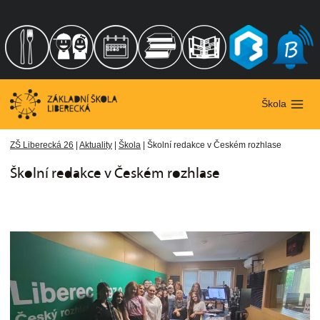
Přeskočit
na
obsah
Škola
ZŠ Liberecká 26
|
Aktuality
|
Škola
|
Školní redakce v Českém rozhlase
Školní redakce v Českém rozhlase