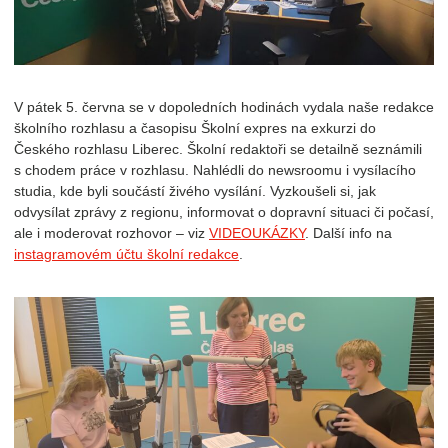
V pátek 5. června se v dopoledních hodinách vydala naše redakce
školního rozhlasu a časopisu Školní expres na exkurzi do
Českého rozhlasu Liberec. Školní redaktoři se detailně seznámili
s chodem práce v rozhlasu. Nahlédli do newsroomu i vysílacího
studia, kde byli součástí živého vysílání. Vyzkoušeli si, jak
odvysílat zprávy z regionu, informovat o dopravní situaci či počasí,
ale i moderovat rozhovor – viz
VIDEOUKÁZKY
. Další info na
instagramovém účtu školní redakce
.