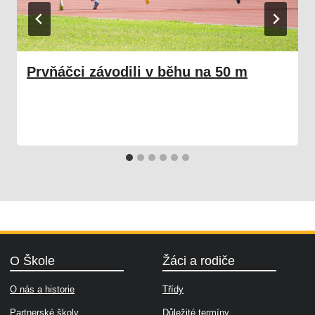
Prvňáčci závodili v běhu na 50 m
22. 01. 2024
Škola
O Škole
Žáci a rodiče
O nás a historie
Třídy
Partnerské školy
Důležité termíny