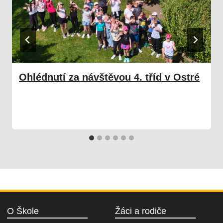
Ohlédnutí za návštěvou 4. tříd v Ostré
08. 06. 2026
Škola
O Škole
Žáci a rodiče