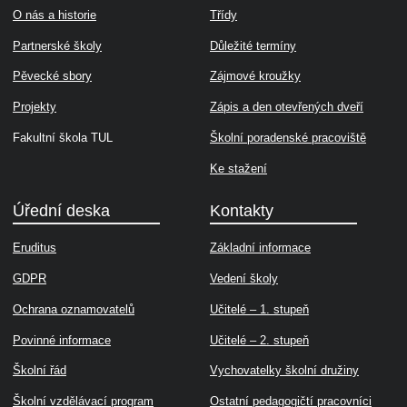
O nás a historie
Třídy
Partnerské školy
Důležité termíny
Pěvecké sbory
Zájmové kroužky
Projekty
Zápis a den otevřených dveří
Fakultní škola TUL
Školní poradenské pracoviště
Ke stažení
Úřední deska
Kontakty
Eruditus
Základní informace
GDPR
Vedení školy
Ochrana oznamovatelů
Učitelé – 1. stupeň
Povinné informace
Učitelé – 2. stupeň
Školní řád
Vychovatelky školní družiny
Školní vzdělávací program
Ostatní pedagogičtí pracovníci