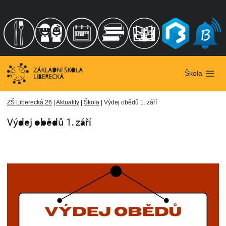
Přeskočit
na
obsah
Škola
ZŠ Liberecká 26
|
Aktuality
|
Škola
|
Výdej obědů 1. září
Výdej obědů 1. září