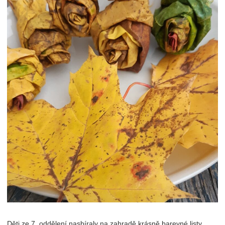
Děti ze 7. oddělení nasbíraly na zahradě krásně barevné listy