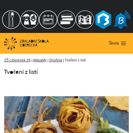
Přeskočit
na
obsah
Škola
ZŠ Liberecká 26
|
Aktuality
|
Družina
|
Tvoření z listí
Tvoření z listí