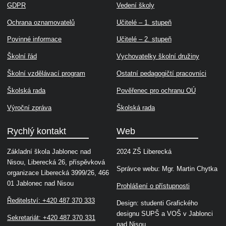
GDPR
Vedení školy
Ochrana oznamovatelů
Učitelé – 1. stupeň
Povinné informace
Učitelé – 2. stupeň
Školní řád
Vychovatelky školní družiny
Školní vzdělávací program
Ostatní pedagogičtí pracovníci
Školská rada
Pověřenec pro ochranu OÚ
Výroční zpráva
Školská rada
Rychlý kontakt
Web
Základní škola Jablonec nad
2024 ZŠ Liberecká
Nisou, Liberecká 26, příspěvková
Správce webu: Mgr. Martin Chytka
organizace Liberecká 3999/26, 466
01 Jablonec nad Nisou
Prohlášení o přístupnosti
Ředitelství: +420 487 370 333
Design: studenti Grafického
designu SUPŠ a VOŠ v Jablonci
Sekretariát: +420 487 370 331
nad Nisou