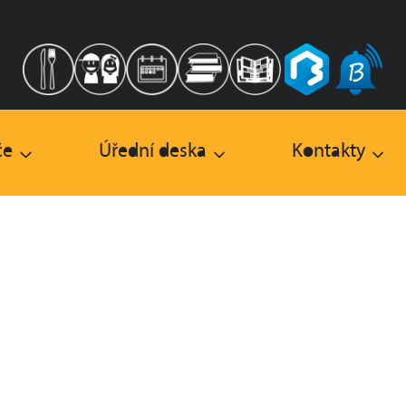
če
Úřední deska
Kontakty