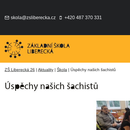
Přeskočit
na
obsah
skola@zsliberecka.cz
+420 487 370 331
ZŠ Liberecká 26
|
Aktuality
|
Škola
|
Úspěchy našich šachistů
Úspěchy našich šachistů