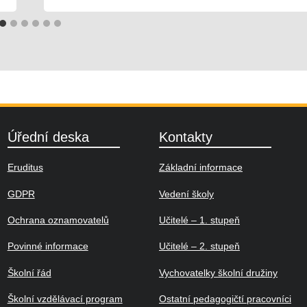
Úřední deska
Kontakty
Eruditus
Základní informace
GDPR
Vedení školy
Ochrana oznamovatelů
Učitelé – 1. stupeň
Povinné informace
Učitelé – 2. stupeň
Školní řád
Vychovatelky školní družiny
Školní vzdělávací program
Ostatní pedagogičtí pracovníci