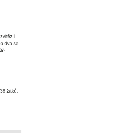
zvítězil
ba dva se
ště
 38 žáků,