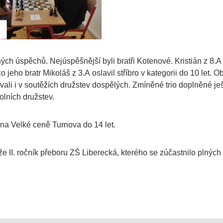
ch úspěchů. Nejúspěšnější byli bratři Kotenové. Kristián z 8.A 
jeho bratr Mikoláš z 3.A oslavil stříbro v kategorii do 10 let. O
li i v soutěžích družstev dospělých. Zmíněné trio doplněné je
olních družstev.
 na Velké ceně Turnova do 14 let.
e II. ročník přeboru ZŠ Liberecká, kterého se zúčastnilo plných