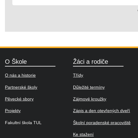
O Škole
Žáci a rodiče
O nás a historie
Třídy
Partnerské školy
Důležité termíny
Pěvecké sbory
Zájmové kroužky
Projekty
Zápis a den otevřených dveří
Fakultní škola TUL
Školní poradenské pracoviště
Ke stažení