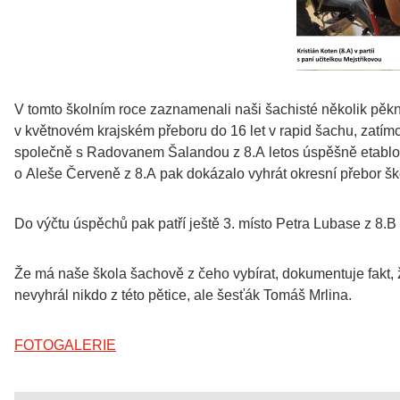
V tomto školním roce zaznamenali naši šachisté několik pěkný
v květnovém krajském přeboru do 16 let v rapid šachu, zatímco 
společně s Radovanem Šalandou z 8.A letos úspěšně etablova
o Aleše Červeně z 8.A pak dokázalo vyhrát okresní přebor šk
Do výčtu úspěchů pak patří ještě 3. místo Petra Lubase z 8.B
Že má naše škola šachově z čeho vybírat, dokumentuje fakt, ž
nevyhrál nikdo z této pětice, ale šesťák Tomáš Mrlina.
FOTOGALERIE