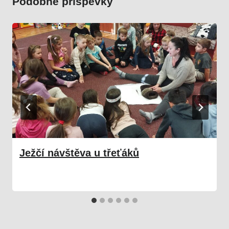
Podobné příspěvky
Ježčí návštěva u třeťáků
25. 11. 2024
Družina