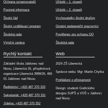
Ochrana oznamovatelů
Učitelé – 1. stupeň
Povinné informace
Učitelé – 2. stupeň
Školní řád
Vychovatelky školní družiny
Školní vzdělávací program
Ostatní pedagogičtí pracovníci
Školská rada
Pověřenec pro ochranu OÚ
Výroční zpráva
Školská rada
Rychlý kontakt
Web
Základní škola Jablonec nad
2024 ZŠ Liberecká
Nisou, Liberecká 26, příspěvková
Správce webu: Mgr. Martin Chytka
organizace Liberecká 3999/26, 466
01 Jablonec nad Nisou
Prohlášení o přístupnosti
Ředitelství: +420 487 370 333
Design: studenti Grafického
designu SUPŠ a VOŠ v Jablonci
Sekretariát: +420 487 370 331
nad Nisou
Jídelna: +420 487 370 352