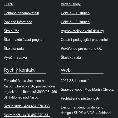
GDPR
Vedení školy
Ochrana oznamovatelů
Učitelé – 1. stupeň
Povinné informace
Učitelé – 2. stupeň
Školní řád
Vychovatelky školní družiny
Školní vzdělávací program
Ostatní pedagogičtí pracovníci
Školská rada
Pověřenec pro ochranu OÚ
Výroční zpráva
Školská rada
Rychlý kontakt
Web
Základní škola Jablonec nad
2024 ZŠ Liberecká
Nisou, Liberecká 26, příspěvková
Správce webu: Mgr. Martin Chytka
organizace Liberecká 3999/26, 466
01 Jablonec nad Nisou
Prohlášení o přístupnosti
Ředitelství: +420 487 370 333
Design: studenti Grafického
designu SUPŠ a VOŠ v Jablonci
Sekretariát: +420 487 370 331