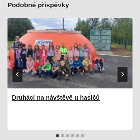
Podobné příspěvky
Druháci na návštěvě u hasičů
17. 06. 2024
Škola