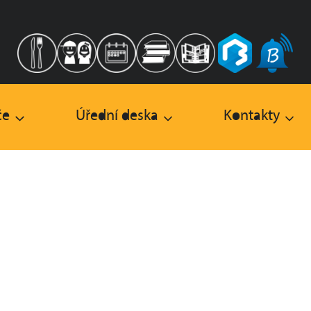
če
Úřední deska
Kontakty