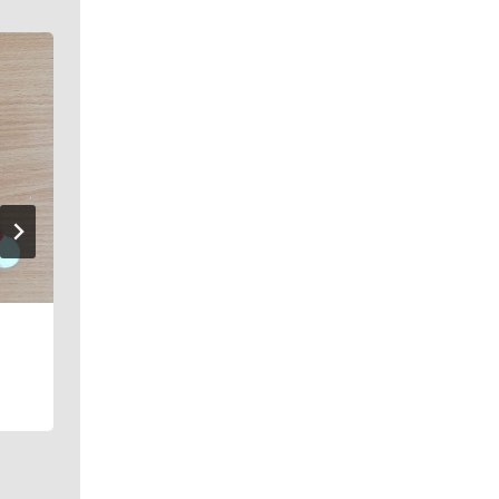
Vánoční nadílka v družině
19. 12. 2024
Družina