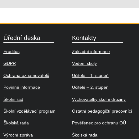
Úřední deska
Kontakty
Eruditus
Základní informace
GDPR
Vedení školy
Ochrana oznamovatelů
Učitelé – 1. stupeň
Povinné informace
Učitelé – 2. stupeň
Školní řád
Vychovatelky školní družiny
Školní vzdělávací program
Ostatní pedagogičtí pracovníci
Školská rada
Pověřenec pro ochranu OÚ
Výroční zpráva
Školská rada