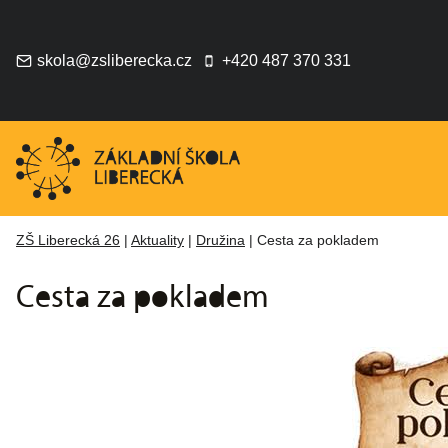
Přeskočit
na
obsah
skola@zsliberecka.cz
+420 487 370 331
ZŠ Liberecká 26
|
Aktuality
|
Družina
|
Cesta za pokladem
Cesta za pokladem