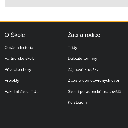
O Škole
Žáci a rodiče
O nás a historie
Třídy
Partnerské školy
Důležité termíny
Pěvecké sbory
Zájmové kroužky
Projekty
Zápis a den otevřených dveří
Fakultní škola TUL
Školní poradenské pracoviště
Ke stažení