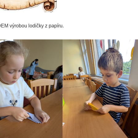
EM výrobou lodičky z papíru.