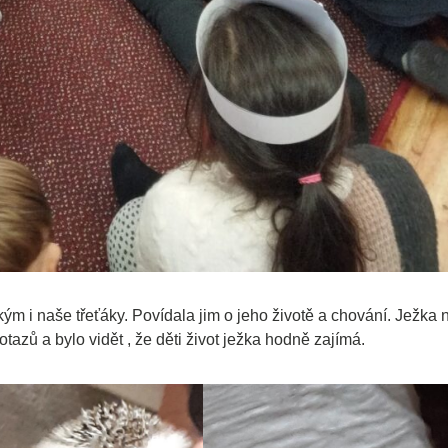
kým i naše třeťáky. Povídala jim o jeho životě a chování. Ježka 
tazů a bylo vidět , že děti život ježka hodně zajímá.