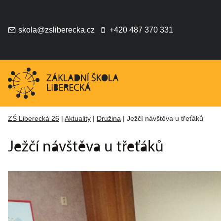
Přeskočit
na
obsah
skola@zsliberecka.cz
+420 487 370 331
ZŠ Liberecká 26
|
Aktuality
|
Družina
|
Ježčí návštěva u třeťáků
Ježčí návštěva u třeťáků