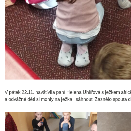
V pátek 22.11. navštívila paní Helena Uhlířová s ježkem afric
a odvážné děti si mohly na ježka i sáhnout. Zaznělo spouta do