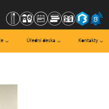
če
Úřední deska
Kontakty