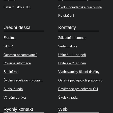
Fakultní škola TUL
Školní poradenské pracoviště
Ke stažení
Úřední deska
Kontakty
Eruditus
Základní informace
GDPR
Vedení školy
Ochrana oznamovatelů
Učitelé – 1. stupeň
Povinné informace
Učitelé – 2. stupeň
Školní řád
Vychovatelky školní družiny
Školní vzdělávací program
Ostatní pedagogičtí pracovníci
Školská rada
Pověřenec pro ochranu OÚ
Výroční zpráva
Školská rada
Rychlý kontakt
Web