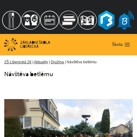
Přeskočit
na
obsah
Škola
ZŠ Liberecká 26
|
Aktuality
|
Družina
|
Návštěva betlému
Návštěva betlému