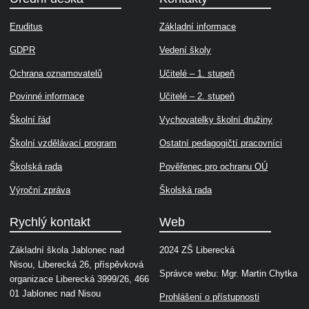
Eruditus
Základní informace
GDPR
Vedení školy
Ochrana oznamovatelů
Učitelé – 1. stupeň
Povinné informace
Učitelé – 2. stupeň
Školní řád
Vychovatelky školní družiny
Školní vzdělávací program
Ostatní pedagogičtí pracovníci
Školská rada
Pověřenec pro ochranu OÚ
Výroční zpráva
Školská rada
Rychlý kontakt
Web
Základní škola Jablonec nad
2024 ZŠ Liberecká
Nisou, Liberecká 26, příspěvková
Správce webu: Mgr. Martin Chytka
organizace Liberecká 3999/26, 466
01 Jablonec nad Nisou
Prohlášení o přístupnosti