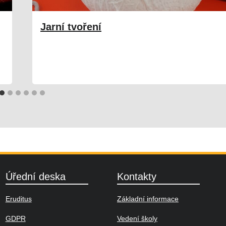
Jarní tvoření
15. 04. 2025
Družina
Úřední deska
Kontakty
Eruditus
Základní informace
GDPR
Vedení školy