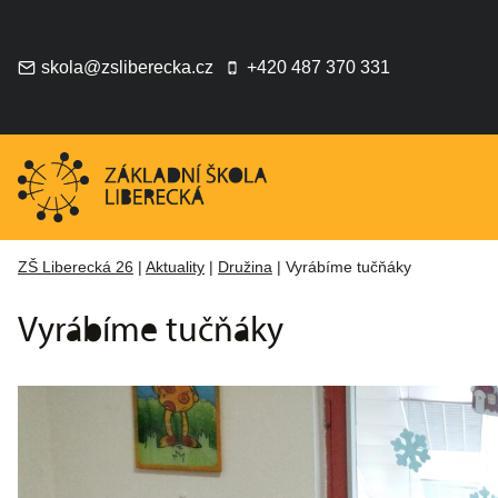
Přeskočit
na
obsah
skola@zsliberecka.cz
+420 487 370 331
ZŠ Liberecká 26
|
Aktuality
|
Družina
|
Vyrábíme tučňáky
Vyrábíme tučňáky