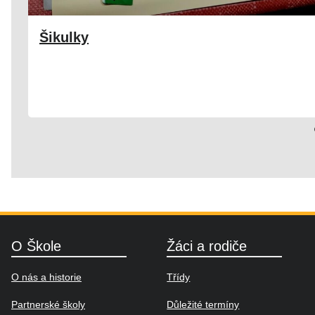
Šikulky
19. 11. 2024
Družina
O Škole
Žáci a rodiče
O nás a historie
Třídy
Partnerské školy
Důležité termíny