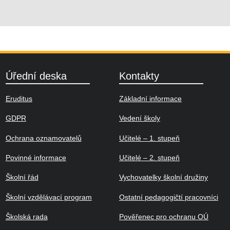
Úřední deska
Kontakty
Eruditus
Základní informace
GDPR
Vedení školy
Ochrana oznamovatelů
Učitelé – 1. stupeň
Povinné informace
Učitelé – 2. stupeň
Školní řád
Vychovatelky školní družiny
Školní vzdělávací program
Ostatní pedagogičtí pracovníci
Školská rada
Pověřenec pro ochranu OÚ