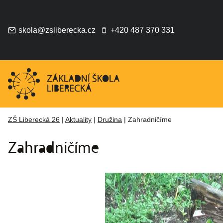
Přeskočit
na
obsah
skola@zsliberecka.cz
+420 487 370 331
ZŠ Liberecká 26
|
Aktuality
|
Družina
|
Zahradničíme
Zahradničíme