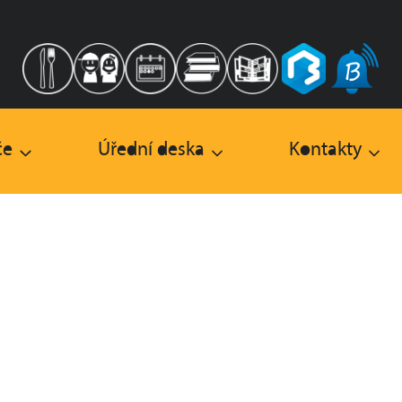
če
Úřední deska
Kontakty