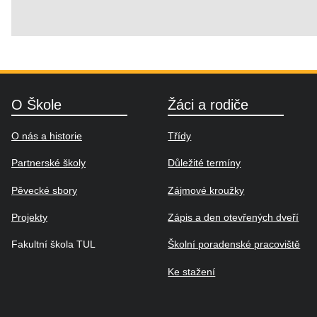
O Škole
Žáci a rodiče
O nás a historie
Třídy
Partnerské školy
Důležité termíny
Pěvecké sbory
Zájmové kroužky
Projekty
Zápis a den otevřených dveří
Fakultní škola TUL
Školní poradenské pracoviště
Ke stažení