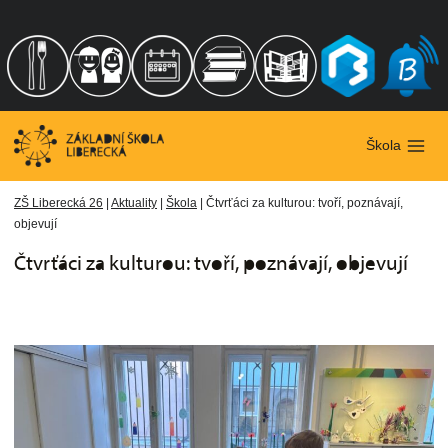
Přeskočit
na
obsah
Škola
ZŠ Liberecká 26
|
Aktuality
|
Škola
|
Čtvrťáci za kulturou: tvoří, poznávají,
objevují
Čtvrťáci za kulturou: tvoří, poznávají, objevují