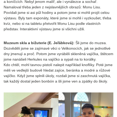
a koníčcích. Nebyl jenom malíř, ale i vynálezce a sochař.
Namaloval třeba jeden z nejslavnějších obrazů: Monu Lisu.
Povídali jsme si asi půl hodiny a potom jsme si mohli projít celou
výstavu. Byly tam exponáty, které jsme si mohli i vyzkoušet, třeba
kvíz, nebo si na tabletu přetvořit Monu Lisu podle vlastních
představ. Interaktivní výstavu jsme si všichni užili.
Muzeum skla a bižuterie (E. Jeřábková):
Šli jsme do muzea.
Dozvěděli jsme se zajímavé věci o Velikonocích, jak se jednotlivé
dny jmenují a proč. Potom jsme vyráběli skleněná vajíčka, štětcem
jsme nanášeli Herkules na vajíčko a sypali na to korálky.
Kdo chtěl, mohl tavnou pistolí nalepit například knoflíky. Poté jsme
měli ve vedlejší budově hledat zajíce, beránka a modré a růžové
vajíčko. Když jsme splnili úkoly, rozdali jsme si zaschnutá vajíčka,
tak každý dostal jeden bonbón a šli jsme ven a zpátky do školy.