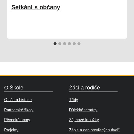
Setkání s občany
03. 02. 2025
Škola
O Škole
Žáci a rodiče
O nás a historie
Třídy
Partnerské školy
Důležité termíny
Pěvecké sbory
Zájmové kroužky
Projekty
Zápis a den otevřených dveří