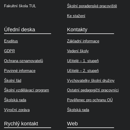
Fakultní škola TUL
Školní poradenské pracoviště
Ke stažení
Úřední deska
Kontakty
Eruditus
Základní informace
GDPR
Vedení školy
Ochrana oznamovatelů
Učitelé – 1. stupeň
Povinné informace
Učitelé – 2. stupeň
Školní řád
Vychovatelky školní družiny
Školní vzdělávací program
Ostatní pedagogičtí pracovníci
Školská rada
Pověřenec pro ochranu OÚ
Výroční zpráva
Školská rada
Rychlý kontakt
Web