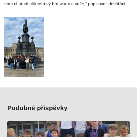
nám chutnal půlmetrový bratwurst a vafle,“ popisovali deváťáci.
Podobné příspěvky