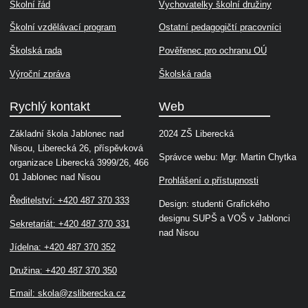
Školní řád
Vychovatelky školní družiny
Školní vzdělávací program
Ostatní pedagogičtí pracovníci
Školská rada
Pověřenec pro ochranu OÚ
Výroční zpráva
Školská rada
Rychlý kontakt
Web
Základní škola Jablonec nad
2024 ZŠ Liberecká
Nisou, Liberecká 26, příspěvková
Správce webu: Mgr. Martin Chytka
organizace Liberecká 3999/26, 466
01 Jablonec nad Nisou
Prohlášení o přístupnosti
Ředitelství: +420 487 370 333
Design: studenti Grafického
designu SUPŠ a VOŠ v Jablonci
Sekretariát: +420 487 370 331
nad Nisou
Jídelna: +420 487 370 352
Družina: +420 487 370 350
Email:
skola@zsliberecka.cz