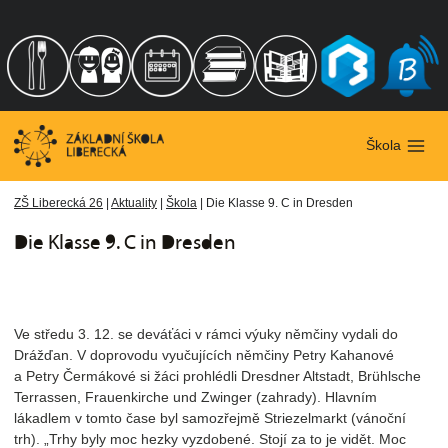
Přeskočit
na
obsah
Škola
ZŠ Liberecká 26
|
Aktuality
|
Škola
|
Die Klasse 9. C in Dresden
Die Klasse 9. C in Dresden
Ve středu 3. 12. se deváťáci v rámci výuky němčiny vydali do
Drážďan. V doprovodu vyučujících němčiny Petry Kahanové
a Petry Čermákové si žáci prohlédli Dresdner Altstadt, Brühlsche
Terrassen, Frauenkirche und Zwinger (zahrady). Hlavním
lákadlem v tomto čase byl samozřejmě Striezelmarkt (vánoční
trh). „Trhy byly moc hezky vyzdobené. Stojí za to je vidět. Moc