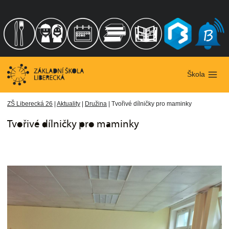
Přeskočit
na
obsah
Škola
ZŠ Liberecká 26
|
Aktuality
|
Družina
|
Tvořivé dílničky pro maminky
Tvořivé dílničky pro maminky