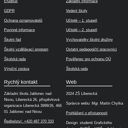
Eruditus
Základní informace
GDPR
Vedení školy
Ochrana oznamovatelů
Učitelé – 1. stupeň
Povinné informace
Učitelé – 2. stupeň
Školní řád
Vychovatelky školní družiny
Školní vzdělávací program
Ostatní pedagogičtí pracovníci
Školská rada
Pověřenec pro ochranu OÚ
Výroční zpráva
Školská rada
Rychlý kontakt
Web
Základní škola Jablonec nad
2024 ZŠ Liberecká
Nisou, Liberecká 26, příspěvková
Správce webu: Mgr. Martin Chytka
organizace Liberecká 3999/26, 466
01 Jablonec nad Nisou
Prohlášení o přístupnosti
Ředitelství: +420 487 370 333
Design: studenti Grafického