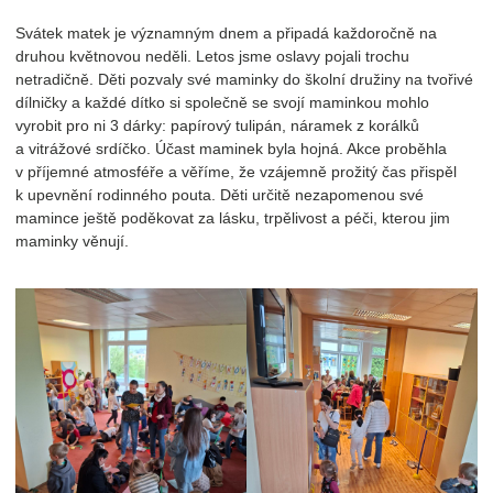
Svátek matek je významným dnem a připadá každoročně na
druhou květnovou neděli. Letos jsme oslavy pojali trochu
netradičně. Děti pozvaly své maminky do školní družiny na tvořivé
dílničky a každé dítko si společně se svojí maminkou mohlo
vyrobit pro ni 3 dárky: papírový tulipán, náramek z korálků
a vitrážové srdíčko. Účast maminek byla hojná. Akce proběhla
v příjemné atmosféře a věříme, že vzájemně prožitý čas přispěl
k upevnění rodinného pouta. Děti určitě nezapomenou své
mamince ještě poděkovat za lásku, trpělivost a péči, kterou jim
maminky věnují.